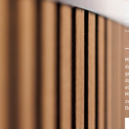
M
d
g
d
e
M
z
B