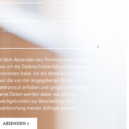
it dem Absenden des Formulars bestätige ich,
ass ich die Datenschutzerklärung zur Kenntnis
enommen habe. Ich bin damit einverstanden,
ass die von mir angegebenen Daten
lektronisch erhoben und gespeichert werden.
eine Daten werden dabei nur streng
weckgebunden zur Bearbeitung und
eantwortung meiner Anfrage genutzt.
ABSENDEN