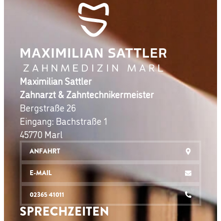
Maximilian Sattler
Zahnarzt & Zahntechnikermeister
Bergstraße 26
Eingang: Bachstraße 1
45770 Marl
ANFAHRT
E-MAIL
02365 41011
SPRECHZEITEN